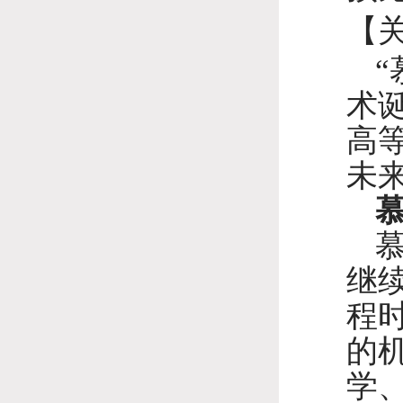
【
术
高
未
继
程
的
学