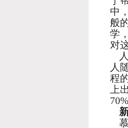
于
中
般
学
对
人
程
上
70