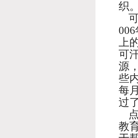
织
0
上
可
源，
些
每
过
教