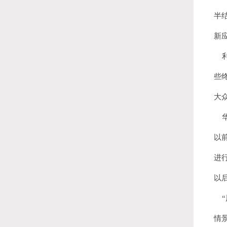
半
新
利
些
大
华
以
进
以
“
情