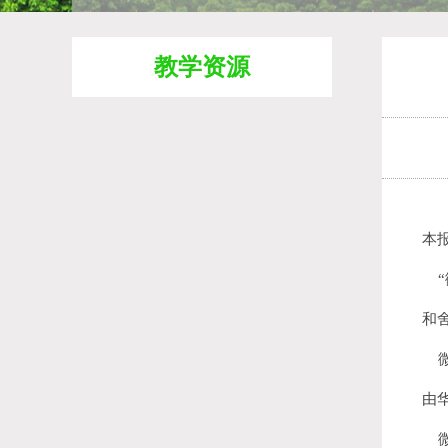
教学资源
本报
“
和
微
由
微