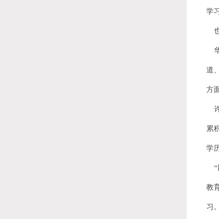
学
也
华
道
方
许
累
学
“
教
习