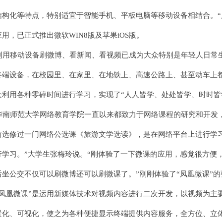
结构化等特点，特别适宜于智能手机、平板电脑等移动设备相结合。“
应用，已正式推出微软WIN8版及苹果iOS版。
用移动设备刷微博、看新闻、看视频已成为大众特别是年轻人日常
终端设备，在校园里、在家里、在地铁上、高速公路上、甚至动车上
众利用各种零碎时间进行学习，实现了“人人皆学、处处皆学、时时皆
南师范大学网络教育学院一直以来都致力于网络课程的研究和开发，
前选修过一门网络公选课《旅游文学选读》，是在网络平台上进行学
行学习。”大学生张梅玲说。“刚体验了一下微课的应用，感觉很方便
后坐公交不仅可以刷微博还可以刷微课了。”刚刚体验了“凤凰微课”
凤凰微课”是运用新媒体技术对视频内容进行二次开发，以视频为主
景化、可视化，使之为各种便捷显示终端提供内容服务，全方位、立