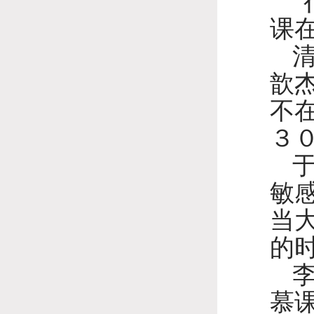
课
歆
不
３
敏
当
的
慕