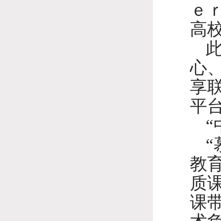
ｅ
高
心
享
平
教
质
课