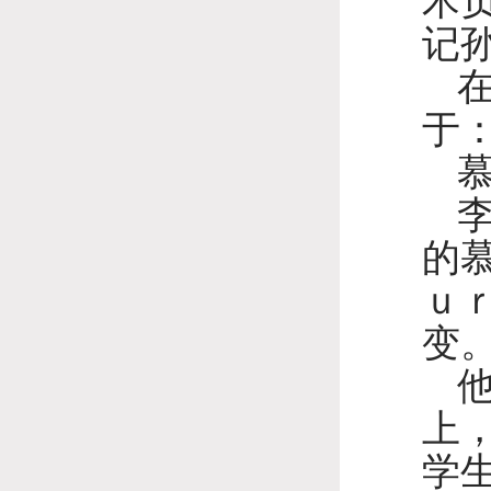
术
记
于
的
ｕ
变
上
学