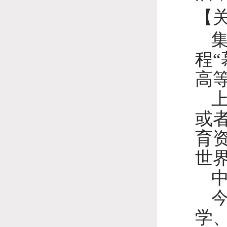
【关
程
高
或
育
世
学