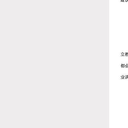
加
立
都
业
加