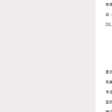
有
议
[3
为
委
实
专
监
建议