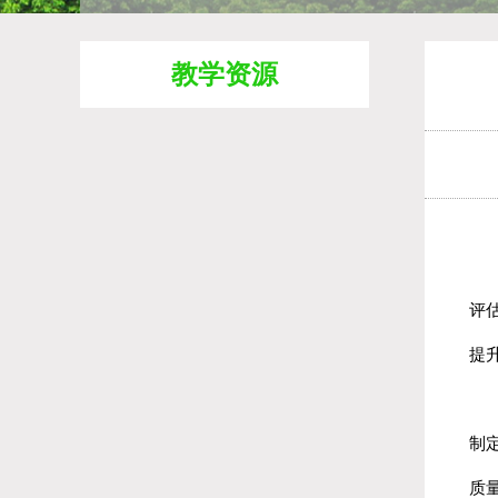
教学资源
自
评
提升
由
制
质