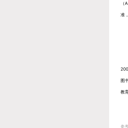
（
准
自
2
图
教
参