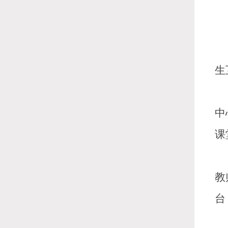
生
中
课
教
台