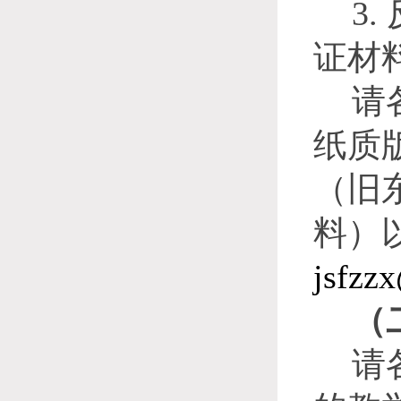
3.
证材
请
纸质
（旧
料）
jsfzz
（
请