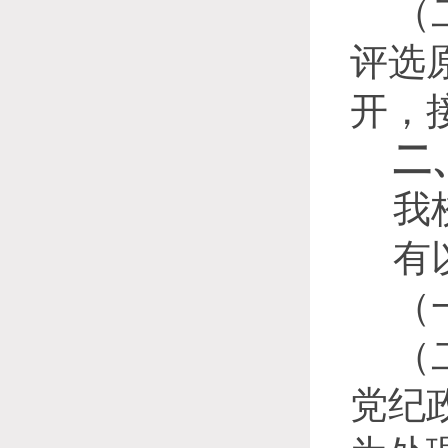
（
评选
开，
二
我
有
（
（
党纪